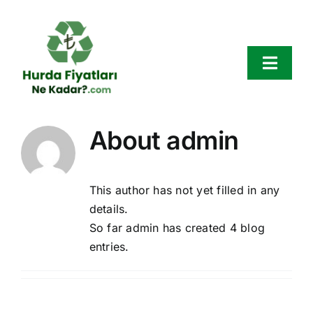
Skip
to
content
Toggl
Navig
Hurda Fiyatları
About
admin
Hurda Çeşitleri
This author has not yet filled in any
Bölgeler
details.
So far admin has created 4 blog
entries.
Hakkımızda
Blog