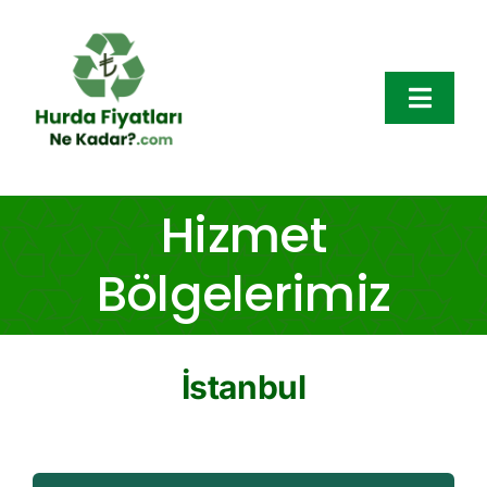
Skip
to
content
Toggl
Navig
Hurda Fiyatları
Hizmet
Hurda Çeşitleri
Bölgelerimiz
Bölgeler
İstanbul
Hakkımızda
Blog