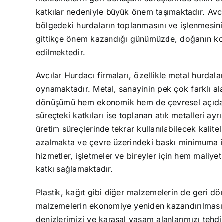
katkılar nedeniyle büyük önem taşımaktadır. Avcı
bölgedeki hurdaların toplanmasını ve işlenmesini
gittikçe önem kazandığı günümüzde, doğanın ko
edilmektedir.
Avcılar Hurdacı firmaları, özellikle metal hurdal
oynamaktadır. Metal, sanayinin pek çok farklı al
dönüşümü hem ekonomik hem de çevresel açıdan 
süreçteki katkıları ise toplanan atık metalleri ayr
üretim süreçlerinde tekrar kullanılabilecek kali
azalmakta ve çevre üzerindeki baskı minimuma in
hizmetler, işletmeler ve bireyler için hem maliy
katkı sağlamaktadır.
Plastik, kağıt gibi diğer malzemelerin de geri dö
malzemelerin ekonomiye yeniden kazandırılmasında
denizlerimizi ve karasal yaşam alanlarımızı tehd