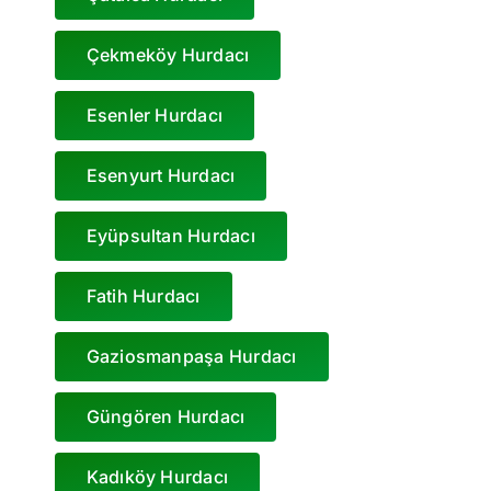
Çekmeköy Hurdacı
Esenler Hurdacı
Esenyurt Hurdacı
Eyüpsultan Hurdacı
Fatih Hurdacı
Gaziosmanpaşa Hurdacı
Güngören Hurdacı
Kadıköy Hurdacı