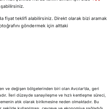
abilirsiniz.
yat teklifi alabilirsiniz. Direkt olarak bizi aramak
toğrafını göndermek için alttaki
şen ve değişen bölgelerinden biri olan Avcılar’da, geri
dır. İleri düzeyde sanayileşme ve hızlı kentleşme süreci,
zemenin atık olarak birikmesine neden olmaktadır. Bu
r şekilde kullanılması, çevreye ve ekonomiye sağladığı