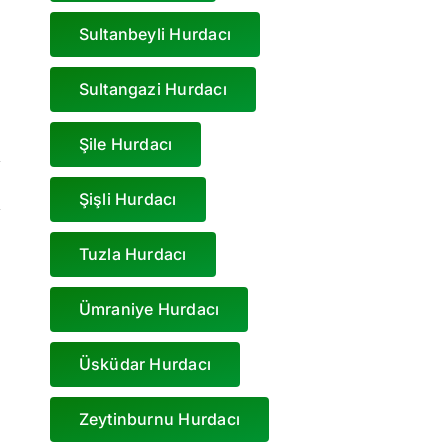
Sultanbeyli Hurdacı
Sultangazi Hurdacı
Şile Hurdacı
Şişli Hurdacı
Tuzla Hurdacı
Ümraniye Hurdacı
Üsküdar Hurdacı
Zeytinburnu Hurdacı