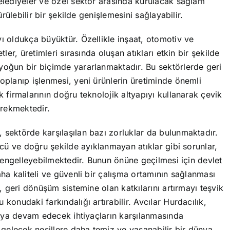
belediyeler ve özel sektör arasında kurulacak sağlam
ürülebilir bir şekilde genişlemesini sağlayabilir.
yı oldukça büyüktür. Özellikle inşaat, otomotiv ve
tler, üretimleri sırasında oluşan atıkları etkin bir şekilde
 yoğun bir biçimde yararlanmaktadır. Bu sektörlerde geri
toplanıp işlenmesi, yeni ürünlerin üretiminde önemli
k firmalarının doğru teknolojik altyapıyı kullanarak çevik
erekmektedir.
 sektörde karşılaşılan bazı zorluklar da bulunmaktadır.
gücü ve doğru şekilde ayıklanmayan atıklar gibi sorunlar,
nı engelleyebilmektedir. Bunun önüne geçilmesi için devlet
aha kaliteli ve güvenli bir çalışma ortamının sağlanması
n, geri dönüşüm sistemine olan katkılarını artırmayı teşvik
konudaki farkındalığı artırabilir. Avcılar Hurdacılık,
amaya devam edecek ihtiyaçların karşılanmasında
gelecek nesillere daha temiz ve yaşanabilir bir dünya