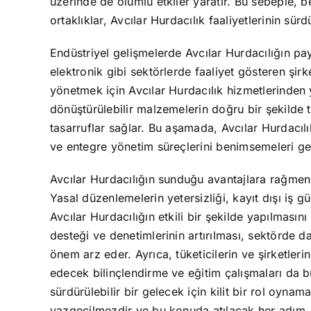
üzerinde de olumlu etkiler yaratır. Bu sebeple, 
ortaklıklar, Avcılar Hurdacılık faaliyetlerinin sürd
Endüstriyel gelişmelerde Avcılar Hurdacılığın pa
elektronik gibi sektörlerde faaliyet gösteren şirke
yönetmek için Avcılar Hurdacılık hizmetlerinden
dönüştürülebilir malzemelerin doğru bir şekilde 
tasarruflar sağlar. Bu aşamada, Avcılar Hurdacılı
ve entegre yönetim süreçlerini benimsemeleri g
Avcılar Hurdacılığın sunduğu avantajlara rağmen,
Yasal düzenlemelerin yetersizliği, kayıt dışı iş 
Avcılar Hurdacılığın etkili bir şekilde yapılması
desteği ve denetimlerinin artırılması, sektörde d
önem arz eder. Ayrıca, tüketicilerin ve şirketleri
edecek bilinçlendirme ve eğitim çalışmaları da bu 
sürdürülebilir bir gelecek için kilit bir rol oyn
vazgeçilmezdir ve bu konuda atılacak her adım, 