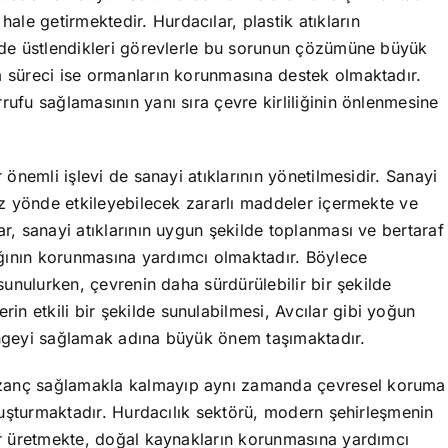
le getirmektedir. Hurdacılar, plastik atıkların
inde üstlendikleri görevlerle bu sorunun çözümüne büyük
m süreci ise ormanların korunmasına destek olmaktadır.
rufu sağlamasının yanı sıra çevre kirliliğinin önlenmesine
r önemli işlevi de sanayi atıklarının yönetilmesidir. Sanayi
suz yönde etkileyebilecek zararlı maddeler içermekte ve
ar, sanayi atıklarının uygun şekilde toplanması ve bertaraf
ğının korunmasına yardımcı olmaktadır. Böylece
 sunulurken, çevrenin daha sürdürülebilir bir şekilde
n etkili bir şekilde sunulabilmesi, Avcılar gibi yoğun
dengeyi sağlamak adına büyük önem taşımaktadır.
azanç sağlamakla kalmayıp aynı zamanda çevresel koruma
 oluşturmaktadır. Hurdacılık sektörü, modern şehirleşmenin
ler üretmekte, doğal kaynakların korunmasına yardımcı