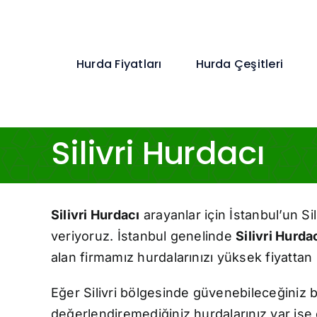
Skip
to
content
Hurda Fiyatları
Hurda Çeşitleri
Silivri Hurdacı
Silivri Hurdacı
arayanlar için İstanbul’un Si
veriyoruz. İstanbul genelinde
Silivri Hurda
alan firmamız hurdalarınızı yüksek fiyattan 
Eğer Silivri bölgesinde güvenebileceğiniz 
değerlendiremediğiniz hurdalarınız var ise e