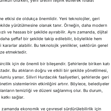
ümkün olurken, yerli üretim teşvik edilerek ithalat
ne etkisi de oldukça önemlidir. Yeni teknolojiler, geri
şekilde yürütülmesine olanak tanır. Örneğin, daha modern
zlı ve hassas bir şekilde ayırabilir. Aynı zamanda, dijital
daha şeffaf bir şekilde takip edilebilir, böylelikle hem
i kararlar alabilir. Bu teknolojik yenilikler, sektörün genel
mize etmektedir.
rcilik için de önemli bir bileşendir. Şehirlerde biriken katı
dır. Bu atıkların doğru ve etkili bir şekilde yönetilmesi,
umlu yansır. Silivri Hurdacılık faaliyetleri, şehirlerde geri
etim sistemlerinin etkinliğini artırır. Böylece, belediyeler
alanların temizliği ve düzeni sağlanmış olur. Bu durum,
katkı sağlar.
nı zamanda ekonomik ve çevresel sürdürülebilirlik için