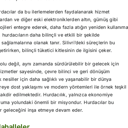
rdacılar da bu ilerlemelerden faydalanarak hizmet
yarlardan ve diğer eski elektroniklerden altın, gümüş gibi
ojileri entegre ederek, daha fazla atığın yeniden kullanım
hurdacıların daha bilinçli ve etkili bir şekilde
ağlamalarına olanak tanır. Silivri’deki süreçlerin bu
rirken, bilinçli tüketici kitlesinin de ilgisini çeker.
kolu değil, aynı zamanda sürdürülebilir bir gelecek için
hizmetler sayesinde, çevre bilinci ve geri dönüşüm
 nesiller için daha sağlıklı ve yaşanabilir bir dünya
evreye dost yaklaşımı ve modern yöntemleri ile örnek teşkil
takdir edilmektedir. Hurdacılık, yalnızca ekonomiye
oruma yolundaki önemli bir misyondur. Hurdacılar bu
ilir geleceğini inşa etmeye devam eder.
Mahalleler