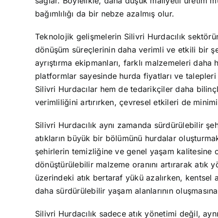
sağlar. Böylelikle, daha düşük maliyetli üretim m
bağımlılığı da bir nebze azalmış olur.
Teknolojik gelişmelerin Silivri Hurdacılık sektörü
dönüşüm süreçlerinin daha verimli ve etkili bir 
ayrıştırma ekipmanları, farklı malzemeleri daha hı
platformlar sayesinde hurda fiyatları ve talepleri 
Silivri Hurdacılar hem de tedarikçiler daha bilinçl
verimliliğini artırırken, çevresel etkileri de mini
Silivri Hurdacılık aynı zamanda sürdürülebilir şehi
atıkların büyük bir bölümünü hurdalar oluşturmakta
şehirlerin temizliğine ve genel yaşam kalitesine ol
dönüştürülebilir malzeme oranını artırarak atık yön
üzerindeki atık bertaraf yükü azalırken, kentsel 
daha sürdürülebilir yaşam alanlarının oluşmasına 
Silivri Hurdacılık sadece atık yönetimi değil, ay