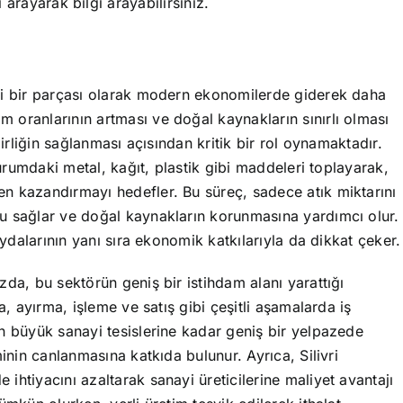
i arayarak bilgi arayabilirsiniz.
li bir parçası olarak modern ekonomilerde giderek daha
 oranlarının artması ve doğal kaynakların sınırlı olması
lirliğin sağlanması açısından kritik bir rol oynamaktadır.
durumdaki metal, kağıt, plastik gibi maddeleri toplayarak,
n kazandırmayı hedefler. Bu süreç, sadece atık miktarını
u sağlar ve doğal kaynakların korunmasına yardımcı olur.
aydalarının yanı sıra ekonomik katkılarıyla da dikkat çeker.
da, bu sektörün geniş bir istihdam alanı yarattığı
a, ayırma, işleme ve satış gibi çeşitli aşamalarda iş
n büyük sanayi tesislerine kadar geniş bir yelpazede
inin canlanmasına katkıda bulunur. Ayrıca, Silivri
htiyacını azaltarak sanayi üreticilerine maliyet avantajı