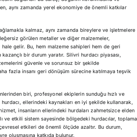
rken, aynı zamanda yerel ekonomiye de önemli katkılar
r sağlamakla kalmaz, aynı zamanda bireylere ve işletmelere
eğersiz görülen metaller ve diğer malzemeler,
i hale gelir. Bu, hem malzeme sahipleri hem de geri
 kazançlı bir durum yaratır. Silivri hurdacı piyasası,
alzemelerini güvenle ve sorunsuz bir şekilde
daha fazla insanı geri dönüşüm sürecine katılmaya teşvik
enlerinden biri, profesyonel ekiplerin sunduğu hızlı ve
hurdacı, ellerindeki kaynakları en iyi şekilde kullanarak,
hizmet, insanların ellerindeki hurdaları zahmetsizce elden
lı ve etkili sistem sayesinde bölgedeki hurdacılar, toplam
evresel etkileri de önemli ölçüde azaltır. Bu durum,
evre oluşmasına katkıda bulunur.