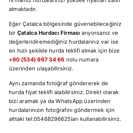
firmamız hurdalarınızı yüksek fiyattan satın
İletişim
almaktadır.
Eğer Çatalca bölgesinde güvenebileceğiniz
bir
Çatalca Hurdacı Firması
arıyorsanız ve
değerlendiremediğiniz hurdalarınız var ise
en hızlı şekilde hurda teklifi almak için bize
+90 (534) 967 34 66
nolu numara
üzerinden ulaşabilirsiniz.
Aynı zamanda fotoğraf göndererek de
hurda fiyat teklifi alabilirsiniz. Direkt olarak
bizi aramak ya da WhatsApp üzerinden
hurdalarınızın fotoğrafını göndermek için
alttaki tel:05468296625ları kullanabilirsiniz.