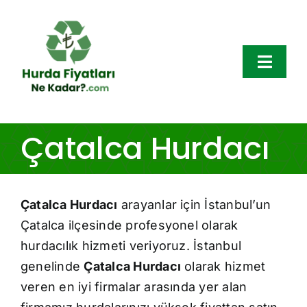
Skip
to
content
Toggl
Navig
Hurda Fiyatları
Çatalca Hurdacı
Hurda Çeşitleri
Çatalca Hurdacı
arayanlar için İstanbul’un
Bölgeler
Çatalca ilçesinde profesyonel olarak
Hakkımızda
hurdacılık hizmeti veriyoruz. İstanbul
genelinde
Çatalca Hurdacı
olarak hizmet
Blog
veren en iyi firmalar arasında yer alan