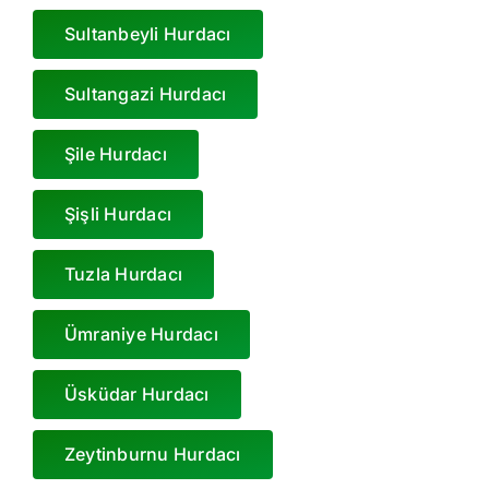
Sultanbeyli Hurdacı
Sultangazi Hurdacı
Şile Hurdacı
Şişli Hurdacı
Tuzla Hurdacı
Ümraniye Hurdacı
Üsküdar Hurdacı
Zeytinburnu Hurdacı