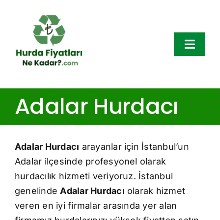
Skip
to
content
Toggl
Navig
Hurda Fiyatları
Adalar Hurdacı
Hurda Çeşitleri
Adalar Hurdacı
arayanlar için İstanbul’un
Bölgeler
Adalar ilçesinde profesyonel olarak
Hakkımızda
hurdacılık hizmeti veriyoruz. İstanbul
genelinde
Adalar Hurdacı
olarak hizmet
Blog
veren en iyi firmalar arasında yer alan