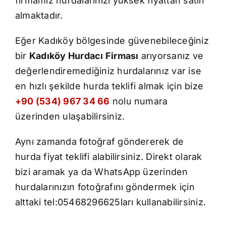
firmamız hurdalarınızı yüksek fiyattan satın
İletişim
almaktadır.
Eğer Kadıköy bölgesinde güvenebileceğiniz
bir
Kadıköy Hurdacı Firması
arıyorsanız ve
değerlendiremediğiniz hurdalarınız var ise
en hızlı şekilde hurda teklifi almak için bize
+90 (534) 967 34 66
nolu numara
üzerinden ulaşabilirsiniz.
Aynı zamanda fotoğraf göndererek de
hurda fiyat teklifi alabilirsiniz. Direkt olarak
bizi aramak ya da WhatsApp üzerinden
hurdalarınızın fotoğrafını göndermek için
alttaki tel:05468296625ları kullanabilirsiniz.