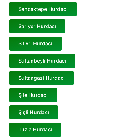
Sancaktepe Hurdacı
Sarıyer Hurdacı
Silivri Hurdacı
Sultanbeyli Hurdacı
Sultangazi Hurdacı
Şile Hurdacı
Şişli Hurdacı
Tuzla Hurdacı