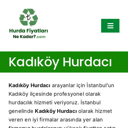
Skip
to
content
Toggl
Navig
Hurda Fiyatları
Kadıköy Hurdacı
Hurda Çeşitleri
Kadıköy Hurdacı
arayanlar için İstanbul’un
Bölgeler
Kadıköy ilçesinde profesyonel olarak
Hakkımızda
hurdacılık hizmeti veriyoruz. İstanbul
genelinde
Kadıköy Hurdacı
olarak hizmet
Blog
veren en iyi firmalar arasında yer alan