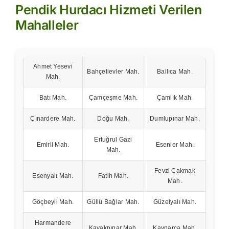
Pendik Hurdacı Hizmeti Verilen
Mahalleler
Ahmet Yesevi
Bahçelievler Mah.
Ballıca Mah.
Mah.
Batı Mah.
Çamçeşme Mah.
Çamlık Mah.
Çınardere Mah.
Doğu Mah.
Dumlupınar Mah.
Ertuğrul Gazi
Emirli Mah.
Esenler Mah.
Mah.
Fevzi Çakmak
Esenyalı Mah.
Fatih Mah.
Mah.
Göçbeyli Mah.
Güllü Bağlar Mah.
Güzelyalı Mah.
Harmandere
Kavakpınar Mah.
Kaynarca Mah.