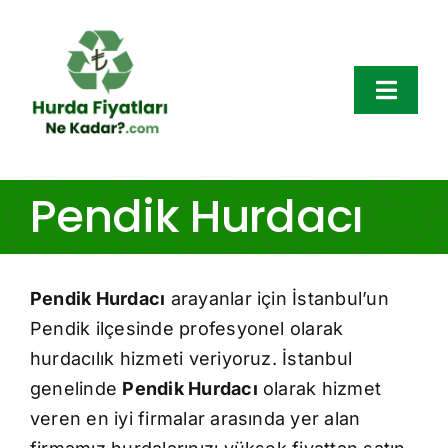
Skip
to
content
Toggl
Navig
Hurda Fiyatları
Pendik Hurdacı
Hurda Çeşitleri
Pendik Hurdacı
arayanlar için İstanbul’un
Bölgeler
Pendik ilçesinde profesyonel olarak
Hakkımızda
hurdacılık hizmeti veriyoruz. İstanbul
genelinde
Pendik Hurdacı
olarak hizmet
Blog
veren en iyi firmalar arasında yer alan