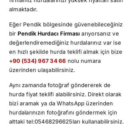
firmamız hurdalarınızı yüksek fiyattan satın
İletişim
almaktadır.
Eğer Pendik bölgesinde güvenebileceğiniz
bir
Pendik Hurdacı Firması
arıyorsanız ve
değerlendiremediğiniz hurdalarınız var ise
en hızlı şekilde hurda teklifi almak için bize
+90 (534) 967 34 66
nolu numara
üzerinden ulaşabilirsiniz.
Aynı zamanda fotoğraf göndererek de
hurda fiyat teklifi alabilirsiniz. Direkt olarak
bizi aramak ya da WhatsApp üzerinden
hurdalarınızın fotoğrafını göndermek için
alttaki tel:05468296625ları kullanabilirsiniz.