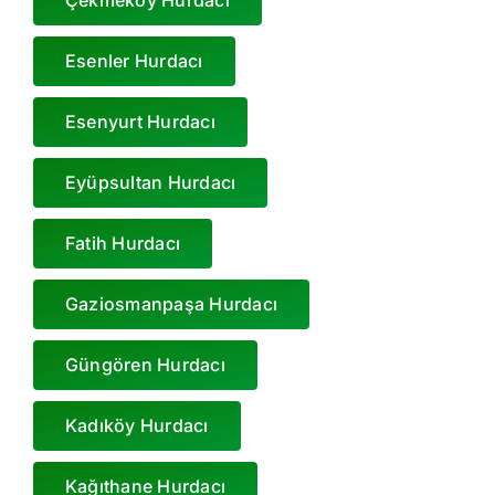
Esenler Hurdacı
Esenyurt Hurdacı
Eyüpsultan Hurdacı
Fatih Hurdacı
Gaziosmanpaşa Hurdacı
Güngören Hurdacı
Kadıköy Hurdacı
Kağıthane Hurdacı