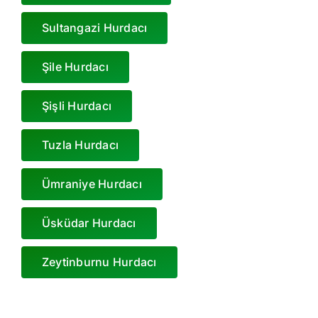
Sultangazi Hurdacı
Şile Hurdacı
Şişli Hurdacı
Tuzla Hurdacı
Ümraniye Hurdacı
Üsküdar Hurdacı
Zeytinburnu Hurdacı