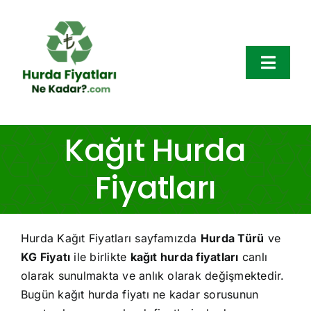
Skip
to
content
Toggl
Navig
Hurda Fiyatları
Kağıt Hurda
Hurda Çeşitleri
Fiyatları
Bölgeler
Hurda Kağıt Fiyatları sayfamızda
Hurda Türü
ve
Hakkımızda
KG Fiyatı
ile birlikte
kağıt hurda fiyatları
canlı
olarak sunulmakta ve anlık olarak değişmektedir.
Blog
Bugün kağıt hurda fiyatı ne kadar sorusunun