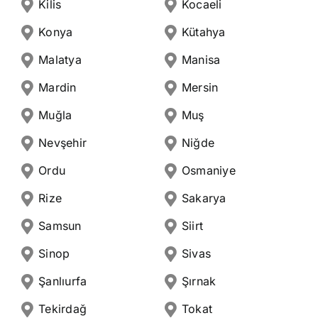
Kilis
Kocaeli
Konya
Kütahya
Malatya
Manisa
Mardin
Mersin
Muğla
Muş
Nevşehir
Niğde
Ordu
Osmaniye
Rize
Sakarya
Samsun
Siirt
Sinop
Sivas
Şanlıurfa
Şırnak
Tekirdağ
Tokat