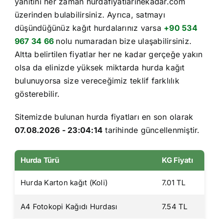
yanıtını her zaman hurdafiyatlarinekadar.com
İletişim
üzerinden bulabilirsiniz. Ayrıca, satmayı
düşündüğünüz kağıt hurdalarınız varsa
+90 534
967 34 66
nolu numaradan bize ulaşabilirsiniz.
Altta belirtilen fiyatlar her ne kadar gerçeğe yakın
olsa da elinizde yüksek miktarda hurda kağıt
bulunuyorsa size vereceğimiz teklif farklılık
gösterebilir.
Sitemizde bulunan hurda fiyatları en son olarak
07.08.2026 - 23:04:14
tarihinde güncellenmiştir.
Hurda Türü
KG Fiyatı
Hurda Karton kağıt (Koli)
7.01 TL
A4 Fotokopi Kağıdı Hurdası
7.54 TL